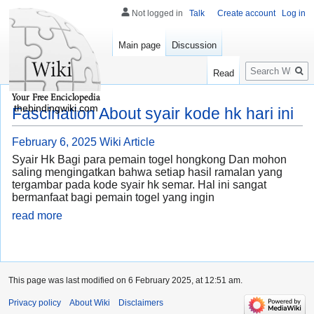
Not logged in
Talk
Create account
Log in
Main page
Discussion
Search
Read
thebindingwiki.com
Fascination About syair kode hk hari ini
February 6, 2025
Wiki Article
Syair Hk Bagi para pemain togel hongkong Dan mohon
saling mengingatkan bahwa setiap hasil ramalan yang
tergambar pada kode syair hk semar. Hal ini sangat
bermanfaat bagi pemain togel yang ingin
read more
This page was last modified on 6 February 2025, at 12:51 am.
Privacy policy
About Wiki
Disclaimers